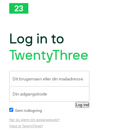
Log in to
TwentyThree
Gem indlogning
Har du glemt din adgangskode?
Hvad er TwentyThree?