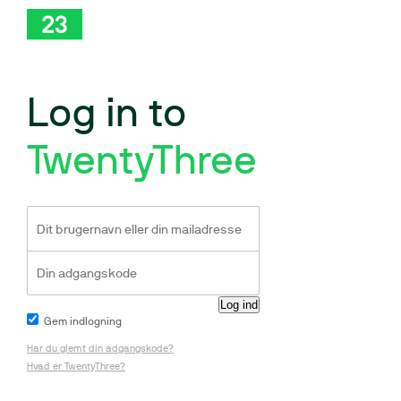
Log in to
TwentyThree
Gem indlogning
Har du glemt din adgangskode?
Hvad er TwentyThree?