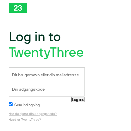
Log in to
TwentyThree
Gem indlogning
Har du glemt din adgangskode?
Hvad er TwentyThree?