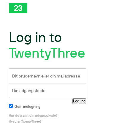
Log in to
TwentyThree
Gem indlogning
Har du glemt din adgangskode?
Hvad er TwentyThree?