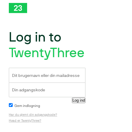
Log in to
TwentyThree
Gem indlogning
Har du glemt din adgangskode?
Hvad er TwentyThree?