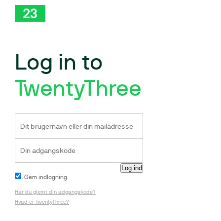
Log in to
TwentyThree
Gem indlogning
Har du glemt din adgangskode?
Hvad er TwentyThree?