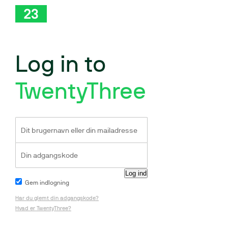
Log in to
TwentyThree
Gem indlogning
Har du glemt din adgangskode?
Hvad er TwentyThree?