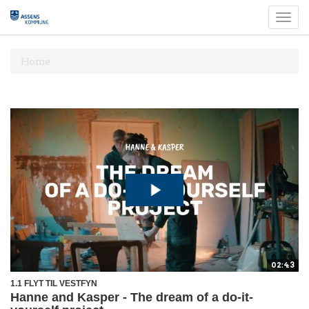
Togg
navi
Home
02:43
1.1 FLYT TIL VESTFYN
Hanne and Kasper - The dream of a do-it-