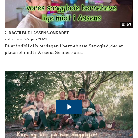
01:07
2. DAGTILBUD I ASSENS-OMRÅDET
251 views
26. juli 2023
Få et indblik i hverdagen i børnehuset Sangglad, der er
placeret midt i Assens. Se mere om...