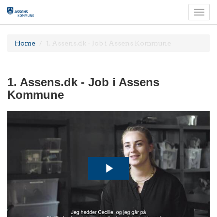
Togg
navi
Home
1. Assens.dk - Job i Assens Kommune
1. Assens.dk - Job i Assens
Kommune