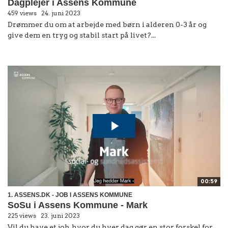
Dagplejer i Assens Kommune
459 views
24. juni 2023
Drømmer du om at arbejde med børn i alderen 0-3 år og
give dem en tryg og stabil start på livet?...
00:59
1. ASSENS.DK - JOB I ASSENS KOMMUNE
SoSu i Assens Kommune - Mark
225 views
23. juni 2023
Vil du have et job, hvor du hver dag gør en stor forskel for