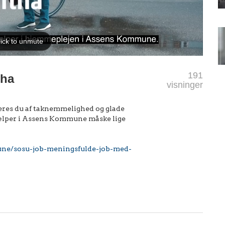
191
tha
visninger
eres du af taknemmelighed og glade
jælper i Assens Kommune måske lige
une/sosu-job-meningsfulde-job-med-