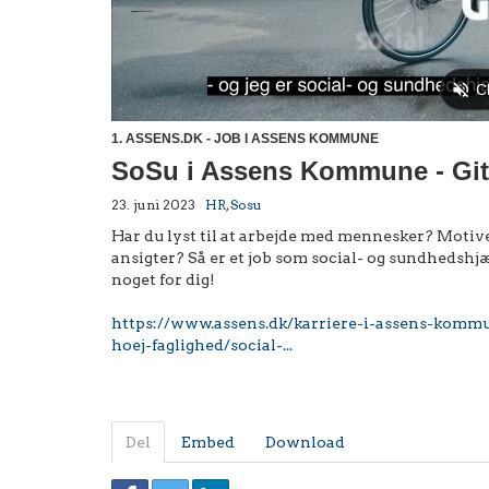
1. ASSENS.DK - JOB I ASSENS KOMMUNE
SoSu i Assens Kommune - Gi
23. juni 2023
HR
,
Sosu
Har du lyst til at arbejde med mennesker? Motiv
ansigter? Så er et job som social- og sundhedsh
noget for dig!
https://www.assens.dk/karriere-i-assens-komm
hoej-faglighed/social-...
Del
Embed
Download