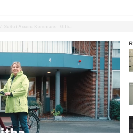
SoSu i Assens Kommune - Githa
R