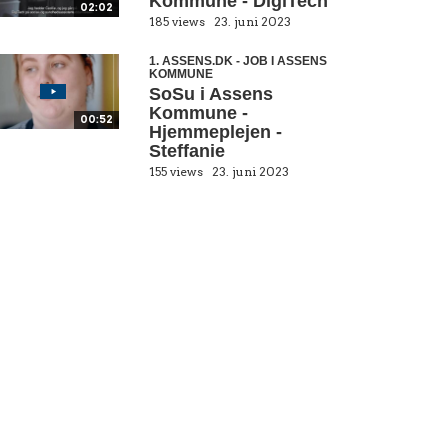
Kommune - DigiTech
02:02
185 views
23. juni 2023
1. ASSENS.DK - JOB I ASSENS
KOMMUNE
SoSu i Assens
Kommune -
00:52
Hjemmeplejen -
Steffanie
155 views
23. juni 2023