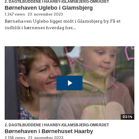
2. DAGTILBUDDENE I HAARBY-/GLAMSBJERG-OMRÅDET
Børnehaven Uglebo i Glamsbjerg
1.247 views
23. november 2023
Børnehaven Uglebo ligger midt i Glamsbjerg by. Få et
indblik i børnenes hverdag her....
02:14
2. DAGTILBUDDENE I HAARBY-/GLAMSBJERG-OMRÅDET
Børnehaven i Børnehuset Haarby
2.158 views
23. november 2023