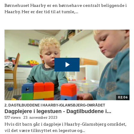
Børnehuset Haarby er en børnehave centralt beliggende i
Haarby. Her er der tid til at tumle,...
02:06
2. DAGTILBUDDENE I HAARBY-/GLAMSBJERG-OMRÅDET
Dagplejere i legestuen - Dagtilbuddene i...
577 views
23. november 2023
Hvis dit barn går i dagpleje i Haarby-Glamsbjerg området,
vil det være tilknyttet en legestue og...