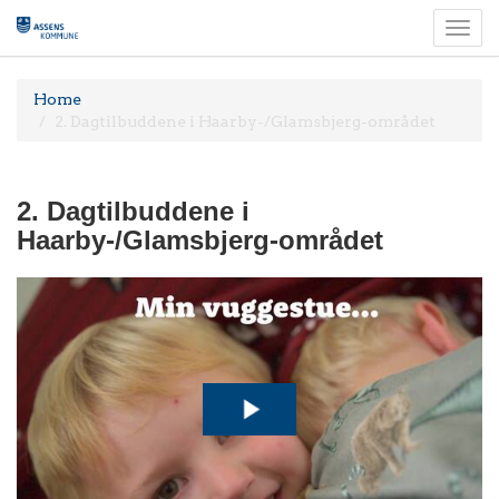
Togg
navi
Home
2. Dagtilbuddene i Haarby-/Glamsbjerg-området
2. Dagtilbuddene i
Haarby-/Glamsbjerg-området