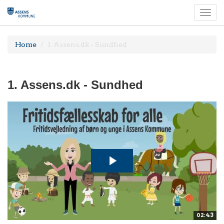
Togg
navi
Home
1. Assens.dk - Sundhed
1. Assens.dk - Sundhed
02:43