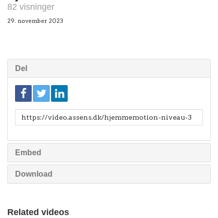
82 visninger
29. november 2023
Del
Link
til
deling
Embed
Download
Related videos