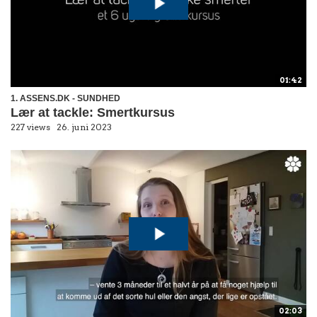
01:42
1. ASSENS.DK - SUNDHED
Lær at tackle: Smertkursus
227 views
26. juni 2023
02:03