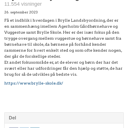
11.554 visninger
26. september 2023
Få et indblik i hverdagen i Brylle Landsbyordning, der er
en sammenhæng imellem Agerholm Gårdbørnehave og
Vuggestue samt Brylle Skole. Her er der især fokus på den
trygge overgang mellem vuggestue og børnehave samt fra
børnehave til skole, da børnene på forhånd kender
rammerne for hvert enkelt sted og som ofte kender nogen,
der går de forskellige steder.
Et andet fokusområde er, at de elever og børn der har det
svært eller har udfordringer får den hjælp og støtte, de har
brug for så de udvikles på bedste vis.
https://www.brylle-skole.dk/
Del