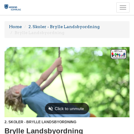
Togg
navi
Home
2. Skoler - Brylle Landsbyordning
Brylle Landsbyordning
2. SKOLER - BRYLLE LANDSBYORDNING
Brylle Landsbyordning