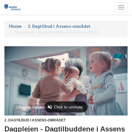
Togg
navi
Home
2. Dagtilbud i Assens-området
Dagplejen - Dagtilbuddene i Assens 2025
2. DAGTILBUD I ASSENS-OMRÅDET
Dagplejen - Dagtilbuddene i Assens