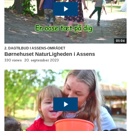
01:06
2. DAGTILBUD I ASSENS-OMRÅDET
Børnehuset NaturLigheden i Assens
330 views
20. september 2023