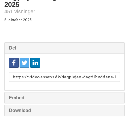
2025
451 visninger
8. oktober 2025
Del
Link
til
deling
Embed
Download