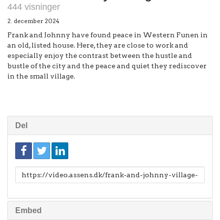
444 visninger
2. december 2024
Frank and Johnny have found peace in Western Funen in
an old, listed house. Here, they are close to work and
especially enjoy the contrast between the hustle and
bustle of the city and the peace and quiet they rediscover
in the small village.
Del
Link
til
deling
Embed