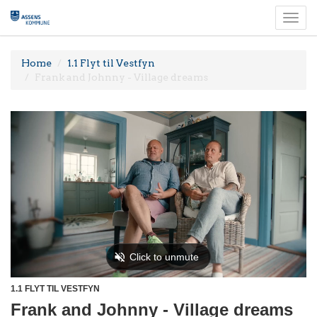
Togg
navi
Home
1.1 Flyt til Vestfyn
Frank and Johnny - Village dreams
1.1 FLYT TIL VESTFYN
Frank and Johnny - Village dreams