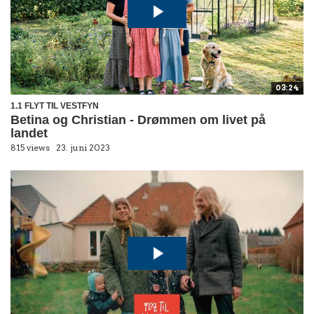
03:24
1.1 FLYT TIL VESTFYN
Betina og Christian - Drømmen om livet på
landet
815 views
23. juni 2023