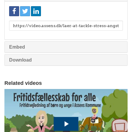
Link
til
deling
Embed
Download
Related videos