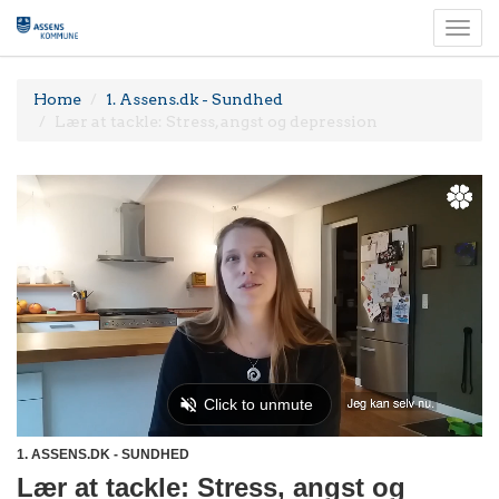
Togg
navi
Home
1. Assens.dk - Sundhed
Lær at tackle: Stress, angst og depression
1. ASSENS.DK - SUNDHED
Lær at tackle: Stress, angst og