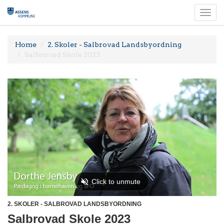
Togg
navi
Home
2. Skoler - Salbrovad Landsbyordning
Salbrovad Skole 2023
2. SKOLER - SALBROVAD LANDSBYORDNING
Salbrovad Skole 2023