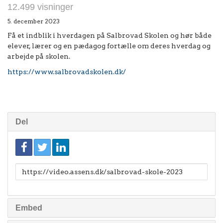
12.499 visninger
5. december 2023
Få et indblik i hverdagen på Salbrovad Skolen og hør både
elever, lærer og en pædagog fortælle om deres hverdag og
arbejde på skolen.
https://www.salbrovadskolen.dk/
Del
Link
til
deling
Embed