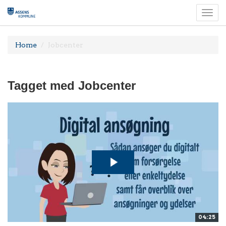
Togg
navi
Home
Jobcenter
Tagget med Jobcenter
04:25