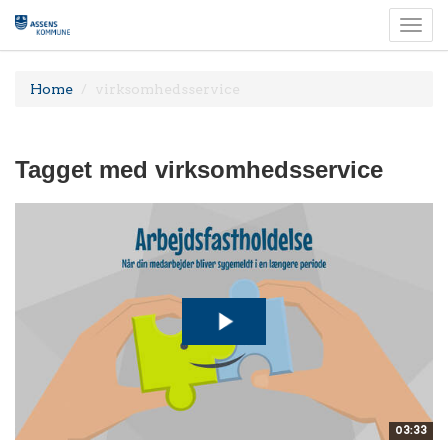
Togg
navi
Home
virksomhedsservice
Tagget med virksomhedsservice
03:33