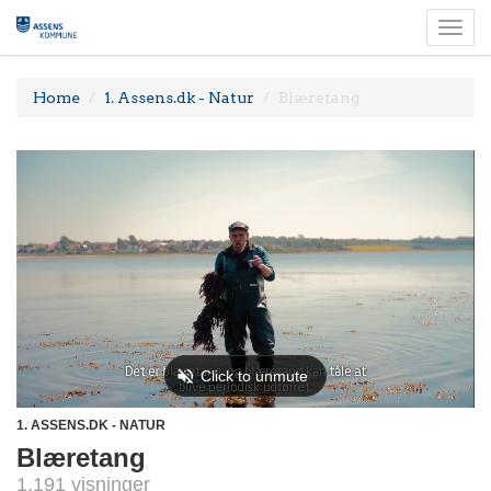
Togg
navi
Home
1. Assens.dk - Natur
Blæretang
1. ASSENS.DK - NATUR
Blæretang
1.191 visninger