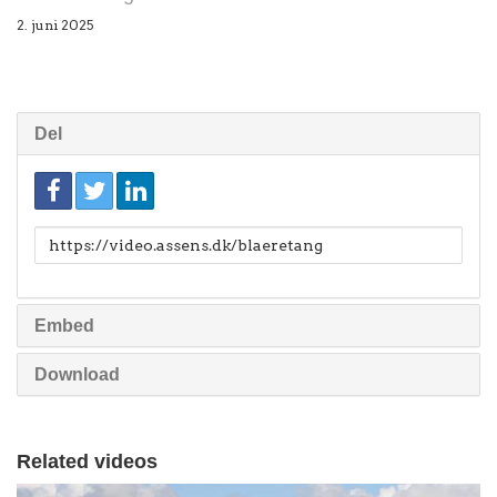
2. juni 2025
Del
Link
til
deling
Embed
Download
Related videos