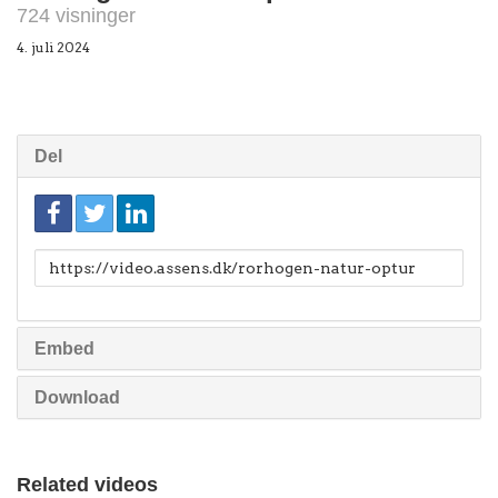
724 visninger
4. juli 2024
Del
Link
til
deling
Embed
Download
Related videos