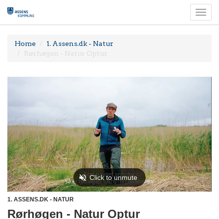
Togg
navi
Home
1. Assens.dk - Natur
Rørhøgen - Natur Optur
1. ASSENS.DK - NATUR
Rørhøgen - Natur Optur