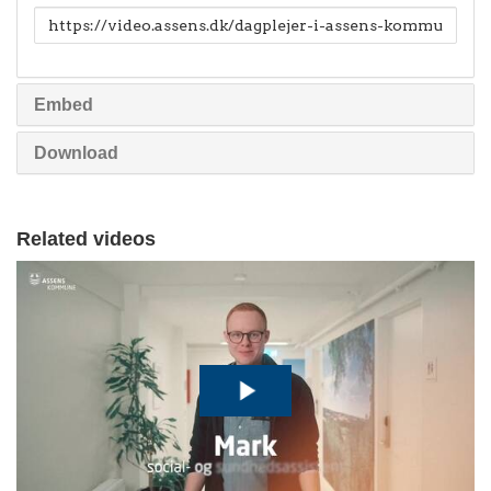
Link
til
deling
Embed
Download
Related videos