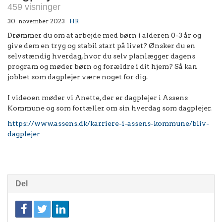
459 visninger
30. november 2023
HR
Drømmer du om at arbejde med børn i alderen 0-3 år og
give dem en tryg og stabil start på livet? Ønsker du en
selvstændig hverdag, hvor du selv planlægger dagens
program og møder børn og forældre i dit hjem? Så kan
jobbet som dagplejer være noget for dig.
I videoen møder vi Anette, der er dagplejer i Assens
Kommune og som fortæller om sin hverdag som dagplejer.
https://www.assens.dk/karriere-i-assens-kommune/bliv-
dagplejer
Del