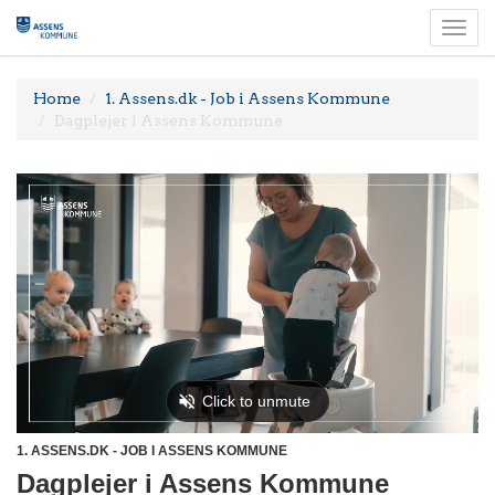
Togg
navi
Home
1. Assens.dk - Job i Assens Kommune
Dagplejer i Assens Kommune
1. ASSENS.DK - JOB I ASSENS KOMMUNE
Dagplejer i Assens Kommune