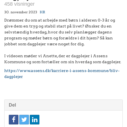
458 visninger
30. november 2023
HR
Drømmer du om at arbejde med børn i alderen 0-3 år og
give dem en tryg og stabil start på livet? Ønsker du en
selvstændig hverdag, hvor du selv planlægger dagens
program og møder børn og forældre i dit hjem? Så kan
jobbet som dagplejer være noget for dig.
I videoen møder vi Anette, der er dagplejer i Assens
Kommune og som fortæller om sin hverdag som dagplejer.
https://www.assens.dk/karriere-i-assens-kommune/bliv-
dagplejer
Del