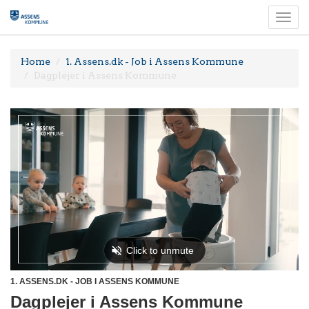
Togg
navi
Home
1. Assens.dk - Job i Assens Kommune
Dagplejer i Assens Kommune
1. ASSENS.DK - JOB I ASSENS KOMMUNE
Dagplejer i Assens Kommune