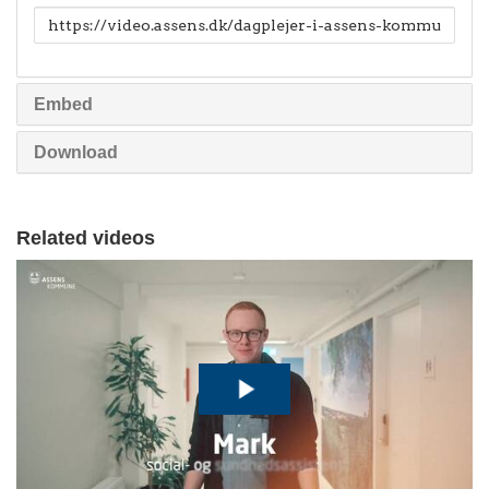
Link
til
deling
Embed
Download
Related videos