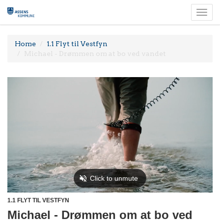
Togg
navi
Home
1.1 Flyt til Vestfyn
Michael - Drømmen om at bo ved vandet
1.1 FLYT TIL VESTFYN
Michael - Drømmen om at bo ved