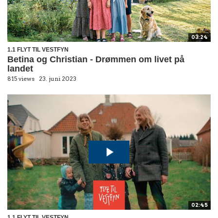
03:24
1.1 FLYT TIL VESTFYN
Betina og Christian - Drømmen om livet på
landet
815 views
23. juni 2023
02:45
1.1 FLYT TIL VESTFYN