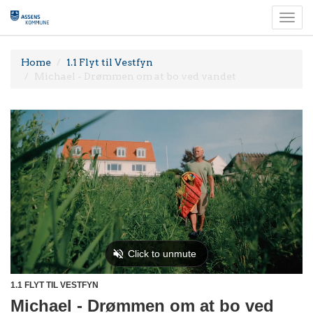
Togg
navi
Home
1.1 Flyt til Vestfyn
Michael - Drømmen om at bo ved vandet
1.1 FLYT TIL VESTFYN
Michael - Drømmen om at bo ved