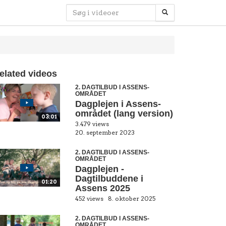
elated videos
2. DAGTILBUD I ASSENS-
OMRÅDET
Dagplejen i Assens-
området (lang version)
03:01
3.479 views
20. september 2023
2. DAGTILBUD I ASSENS-
OMRÅDET
Dagplejen -
Dagtilbuddene i
01:20
Assens 2025
452 views
8. oktober 2025
2. DAGTILBUD I ASSENS-
OMRÅDET