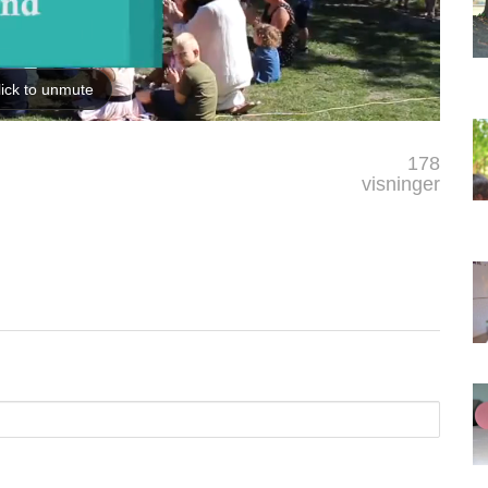
178
visninger