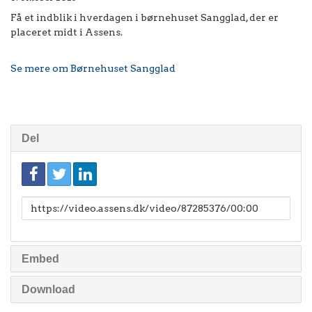
Få et indblik i hverdagen i børnehuset Sangglad, der er
placeret midt i Assens.
Se mere om Børnehuset Sangglad
Del
Link
til
deling
Embed
Download