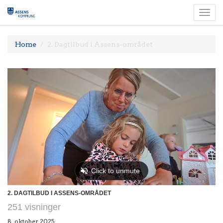
Togg
navi
Home
2. Dagtilbud i Assens-området
2. DAGTILBUD I ASSENS-OMRÅDET
251 visninger
8. oktober 2025