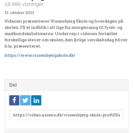
18.896 visninger
13. oktober 2023
Videoen præsenterer Vissenbjerg Skole og hverdagen på
skolen. Få et indblik i alt lige fra morgensang til fysik- og
madkundskabstimerne. Undervejs i videoen fortæller
forskellige elever om skolen, den årlige venskabsdag bliver
b.la. præsenteret.
https://www.vissenbjergskole.dk/
Del
Link
til
deling