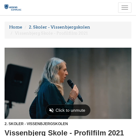
Togg
navi
Home
2. Skoler - Vissenbjergskolen
Vissenbjerg Skole - Profilfilm 2021
2. SKOLER - VISSENBJERGSKOLEN
Vissenbjerg Skole - Profilfilm 2021