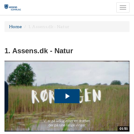
Togg
navi
Home
1. Assens.dk - Natur
1. Assens.dk - Natur
01:51