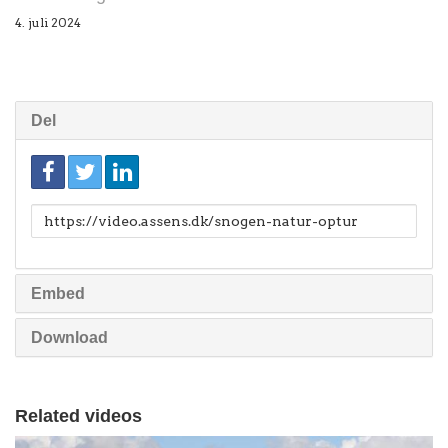
4. juli 2024
Del
Link
til
deling
Embed
Download
Related videos