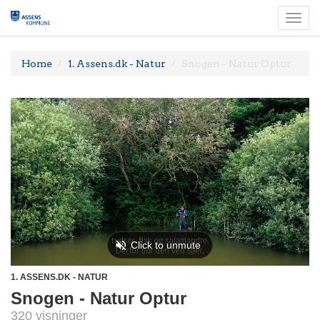
Togg
navi
Home
1. Assens.dk - Natur
Snogen - Natur Optur
1. ASSENS.DK - NATUR
Snogen - Natur Optur
320 visninger