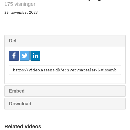
175 visninger
28. november 2023
Del
Link
til
deling
Embed
Download
Related videos