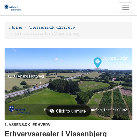
Togg
navi
Home
1. Assens.dk -Erhverv
Erhvervsarealer i Vissenbjerg
1. ASSENS.DK -ERHVERV
Erhvervsarealer i Vissenbjerg