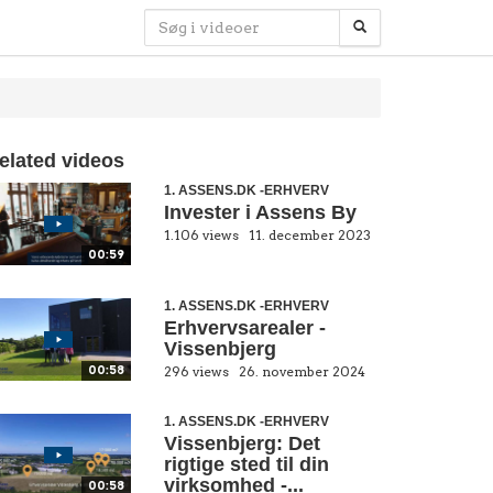
elated videos
1. ASSENS.DK -ERHVERV
Invester i Assens By
1.106 views
11. december 2023
00:59
1. ASSENS.DK -ERHVERV
Erhvervsarealer -
Vissenbjerg
00:58
296 views
26. november 2024
1. ASSENS.DK -ERHVERV
Vissenbjerg: Det
rigtige sted til din
virksomhed -...
00:58