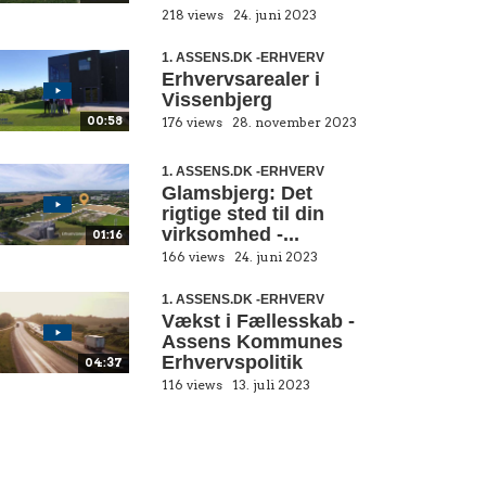
218 views
24. juni 2023
1. ASSENS.DK -ERHVERV
Erhvervsarealer i
Vissenbjerg
00:58
176 views
28. november 2023
1. ASSENS.DK -ERHVERV
Glamsbjerg: Det
rigtige sted til din
virksomhed -...
01:16
166 views
24. juni 2023
1. ASSENS.DK -ERHVERV
Vækst i Fællesskab -
Assens Kommunes
Erhvervspolitik
04:37
116 views
13. juli 2023