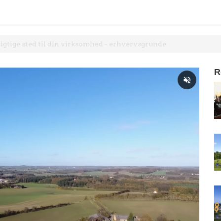
rigtige sted til din virksomhed - erhvervsgrunde
R