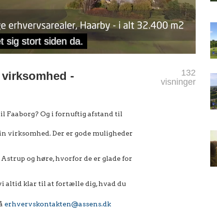
132
n virksomhed -
visninger
l Faaborg? Og i fornuftig afstand til
 din virksomhed. Der er gode muligheder
Astrup og høre, hvorfor de er glade for
 altid klar til at fortælle dig, hvad du
på
erhvervskontakten@assens.dk