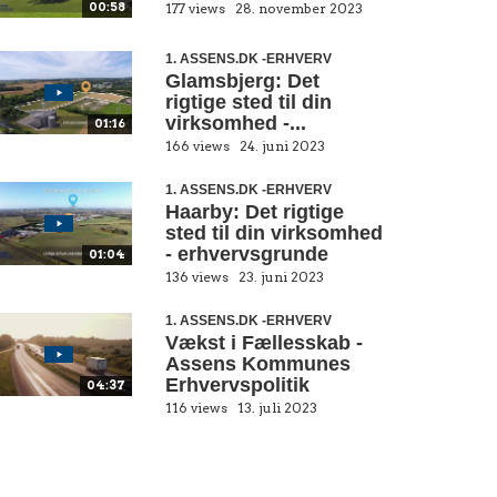
00:58
177 views
28. november 2023
1. ASSENS.DK -ERHVERV
Glamsbjerg: Det
rigtige sted til din
virksomhed -...
01:16
166 views
24. juni 2023
1. ASSENS.DK -ERHVERV
Haarby: Det rigtige
sted til din virksomhed
- erhvervsgrunde
01:04
136 views
23. juni 2023
1. ASSENS.DK -ERHVERV
Vækst i Fællesskab -
Assens Kommunes
Erhvervspolitik
04:37
116 views
13. juli 2023