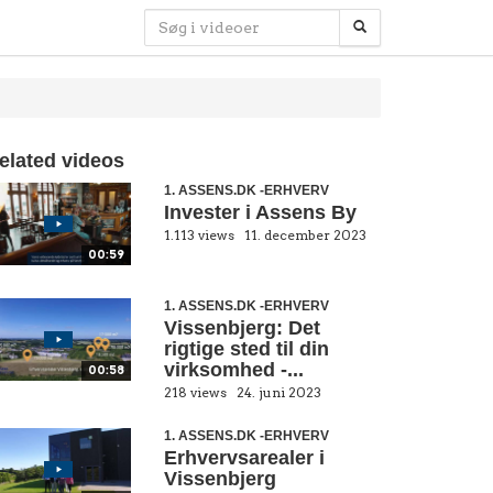
elated videos
1. ASSENS.DK -ERHVERV
Invester i Assens By
1.113 views
11. december 2023
00:59
1. ASSENS.DK -ERHVERV
Vissenbjerg: Det
rigtige sted til din
virksomhed -...
00:58
218 views
24. juni 2023
1. ASSENS.DK -ERHVERV
Erhvervsarealer i
Vissenbjerg