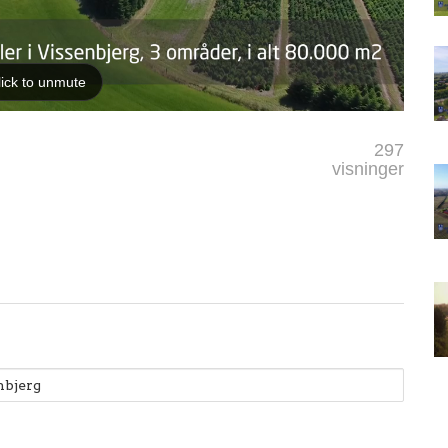
297
visninger