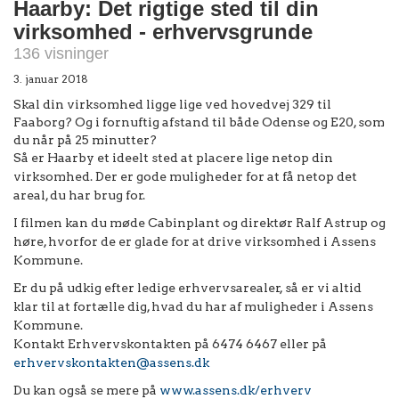
Haarby: Det rigtige sted til din
virksomhed - erhvervsgrunde
136 visninger
3. januar 2018
Skal din virksomhed ligge lige ved hovedvej 329 til
Faaborg? Og i fornuftig afstand til både Odense og E20, som
du når på 25 minutter?
Så er Haarby et ideelt sted at placere lige netop din
virksomhed. Der er gode muligheder for at få netop det
areal, du har brug for.
I filmen kan du møde Cabinplant og direktør Ralf Astrup og
høre, hvorfor de er glade for at drive virksomhed i Assens
Kommune.
Er du på udkig efter ledige erhvervsarealer, så er vi altid
klar til at fortælle dig, hvad du har af muligheder i Assens
Kommune.
Kontakt Erhvervskontakten på 6474 6467 eller på
erhvervskontakten@assens.dk
Du kan også se mere på
www.assens.dk/erhverv