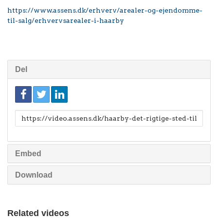
https://www.assens.dk/erhverv/arealer-og-ejendomme-
til-salg/erhvervsarealer-i-haarby
Del
Link
til
deling
Embed
Download
Related videos