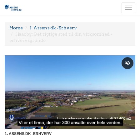
Togg
navi
Home
1. Assens.dk -Erhverv
Haarby: Det rigtige sted til din virksomhed -
erhvervsgrunde
1. ASSENS.DK -ERHVERV