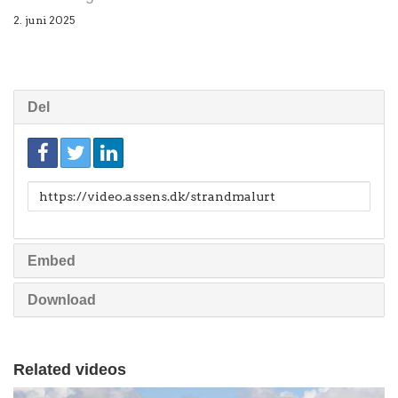
2. juni 2025
Del
Link
til
deling
Embed
Download
Related videos