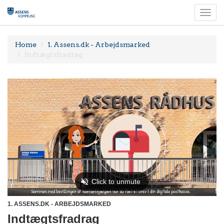
Togg
navi
Home
1. Assens.dk - Arbejdsmarked
Indtægtsfradrag
1. ASSENS.DK - ARBEJDSMARKED
Indtægtsfradrag