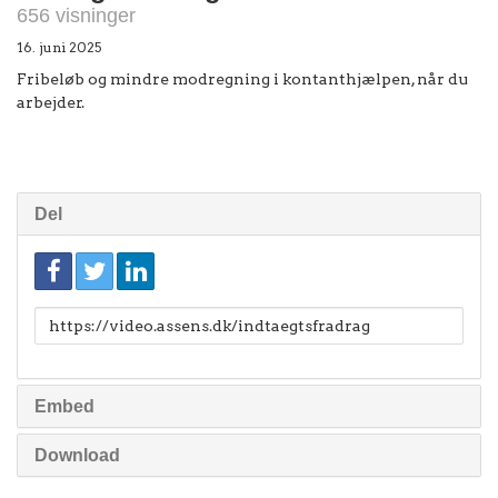
656 visninger
16. juni 2025
Fribeløb og mindre modregning i kontanthjælpen, når du
arbejder.
Del
Link
til
deling
Embed
Download