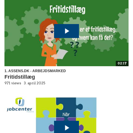
02:17
1. ASSENS.DK - ARBEJDSMARKED
Fritidstillæg
971 views
3. april 2025