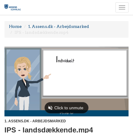
Togg
navi
Home
1. Assens.dk - Arbejdsmarked
IPS - landsdækkende.mp4
1. ASSENS.DK - ARBEJDSMARKED
IPS - landsdækkende.mp4