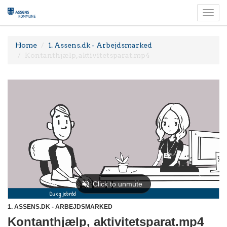
Togg
navi
Home
1. Assens.dk - Arbejdsmarked
Kontanthjælp, aktivitetsparat.mp4
1. ASSENS.DK - ARBEJDSMARKED
Kontanthjælp, aktivitetsparat.mp4