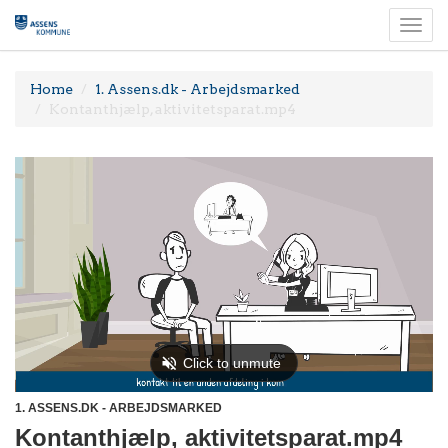
Togg
navi
Home
1. Assens.dk - Arbejdsmarked
Kontanthjælp, aktivitetsparat.mp4
1. ASSENS.DK - ARBEJDSMARKED
Kontanthjælp, aktivitetsparat.mp4