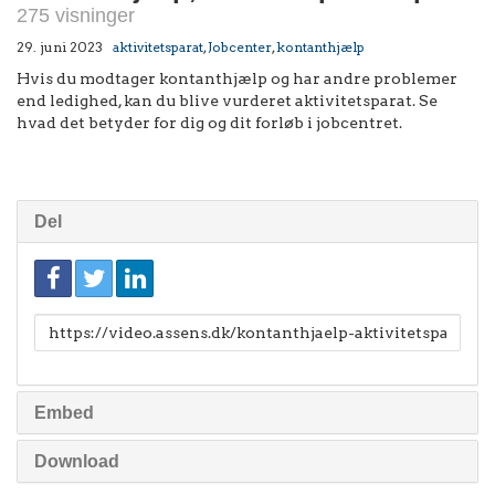
275 visninger
29. juni 2023
aktivitetsparat
,
Jobcenter
,
kontanthjælp
Hvis du modtager kontanthjælp og har andre problemer
end ledighed, kan du blive vurderet aktivitetsparat. Se
hvad det betyder for dig og dit forløb i jobcentret.
Del
Link
til
deling
Embed
Download