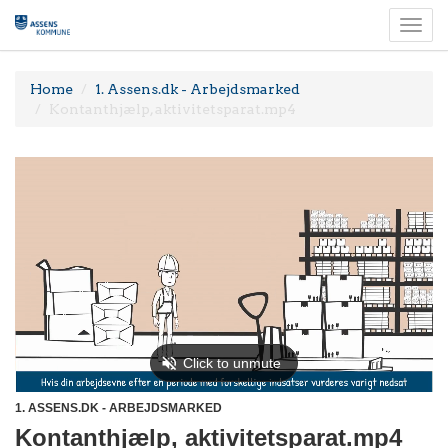
Togg
navi
Home
1. Assens.dk - Arbejdsmarked
Kontanthjælp, aktivitetsparat.mp4
1. ASSENS.DK - ARBEJDSMARKED
Kontanthjælp, aktivitetsparat.mp4